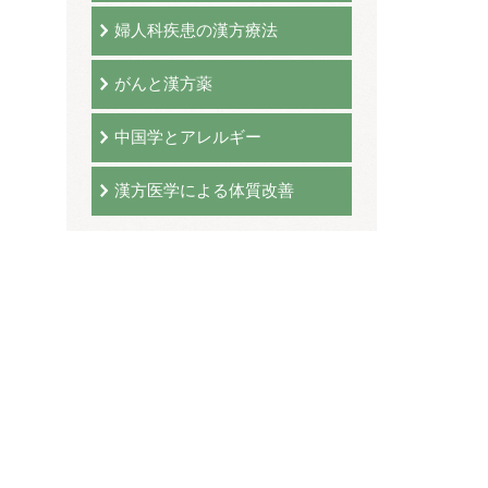
婦人科疾患の漢方療法
がんと漢方薬
中国学とアレルギー
漢方医学による体質改善