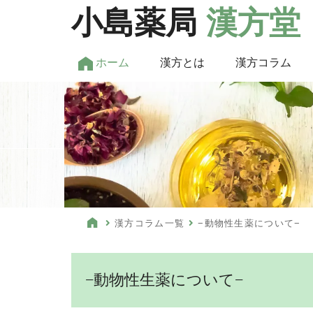
小島薬局
漢方堂
ホーム
漢方とは
漢方コラム
漢方コラム一覧
−動物性生薬について−
−動物性生薬について−