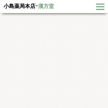
小島薬局本店･
漢方堂
漢方基礎知識
五臓について
五臓について
中国漢方では古来より内臓の働きを大きく五つのグループに分けて
考えてきました。この五つのグループは心、肝、脾、肺、腎という
名前がつけられており、五臓と呼ばれています。西洋医学の内臓と
同じ名前ですが、中国漢方の五臓は解剖的な意味あいよりも、人体
の働きや機能を五つに分類したものと考えられています。
よって西洋医学の内臓理論と一致するところもみられますが、不一致の
面もかなり見られます。五臓はバラバラに独立しているのではなく、そ