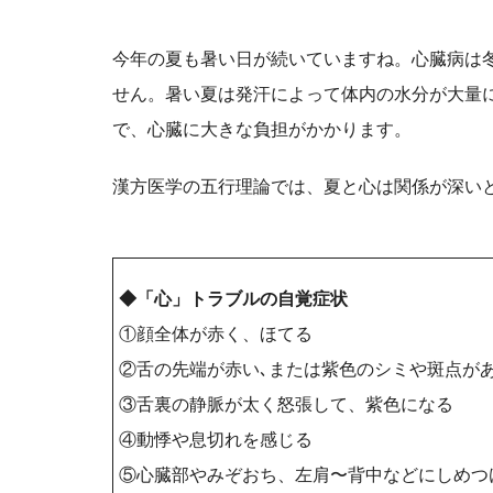
今年の夏も暑い日が続いていますね。心臓病は
せん。暑い夏は発汗によって体内の水分が大量
で、心臓に大きな負担がかかります。
漢方医学の五行理論では、夏と心は関係が深い
◆「心」トラブルの自覚症状
①顔全体が赤く、ほてる
②舌の先端が赤い､または紫色のシミや斑点が
③舌裏の静脈が太く怒張して、紫色になる
④動悸や息切れを感じる
⑤心臓部やみぞおち、左肩〜背中などにしめつ