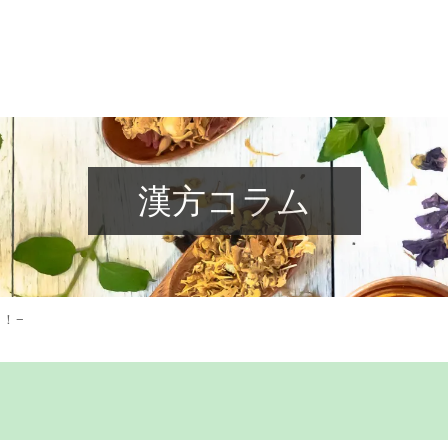
漢方コラム
！−