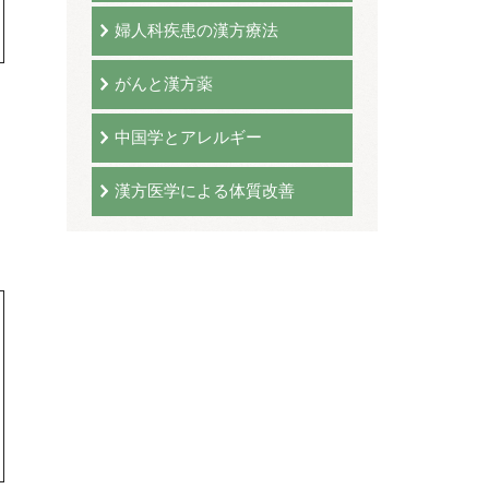
婦人科疾患の漢方療法
がんと漢方薬
中国学とアレルギー
漢方医学による体質改善