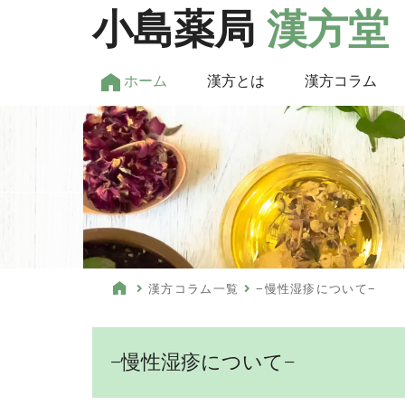
小島薬局
漢方堂
ホーム
漢方とは
漢方コラム
漢方コラム一覧
−慢性湿疹について−
−慢性湿疹について−