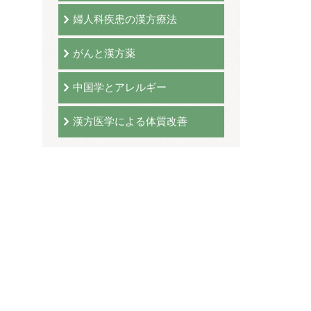
婦人科疾患の漢方療法
がんと漢方薬
中国学とアレルギー
漢方医学による体質改善