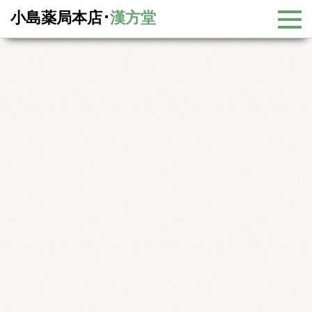
小島薬局本店･
漢方堂
漢方コラム
漢方コラム一覧
−梅雨時のつらい「むくみ」を改善しましょう！−
−梅雨時のつらい「むくみ」を改善しましょう！−
梅雨になると、足のむくみ や手や身体がむくむ、なんとなくだる
い。６月頃になるとそんな声をたびたび耳にします。梅雨は湿度が
高くなることによって、皮膚表面から汗が蒸発しにくくなり、水分
が排出されずに「むくみ」がおきやすくなります。また、梅雨は気
圧が低くなり、ヒスタミンの分泌量が増えやすいと言われていま
す。ヒスタミンは血管を拡張させ、血管から水分を周囲の組織にし
み出させるため「むくみ」の要因にもなるわけです。