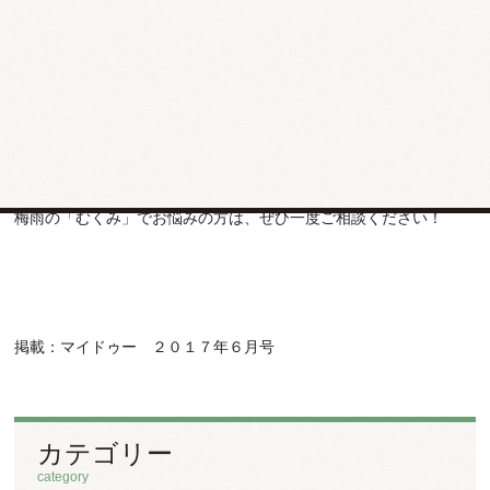
ですから、梅雨の「むくみ」は単純に尿を増やすだけでは改善しな
いと考えています。「脾」の働きを高め、血流を良くして、全身の
代謝を高めることで「むくみ」を改善することができます。個々の
体質にもよりますが、
参苓白朮散や防已黄耆湯、勝湿顆粒
などが良
く使われています。
梅雨の「むくみ」でお悩みの方は、ぜひ一度ご相談ください！
掲載：マイドゥー ２０１７年６月号
カテゴリー
category