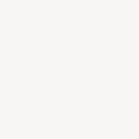
なお、女性は男性より基礎代謝が低いため足から血も心臓に帰って
きにくく、一般的に女性のほうが脚のむくみの訴えが多いというこ
とになります。対策として“水はけの良い状態”をつくることが大切
です。
＜1＞適度な運動や半身浴などで汗をかく
＜2＞塩分のとり過ぎ、お酒の飲み過ぎに注意する
＜3＞体を冷やさないようにする
＜4＞キュウリ、生姜、ネギ、瓜類などの発汗利尿作用のある食
材をとる
さて、漢方では梅雨は「湿邪」が多いと考えます。この「湿邪」は
「脾」を損傷して消化機能を低下させ、水湿運化機能が低下するた
め「むくみ」が発生するのです。