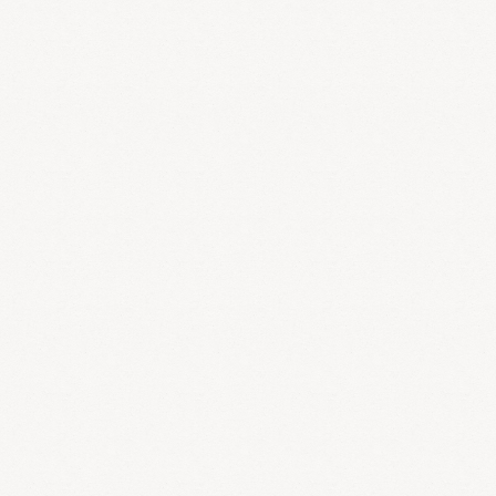
さて、花粉症の症状はクシャミ、鼻水、鼻づまり、目のかゆみや充
血、咳、湿疹、発熱、倦怠感などがありますが、花粉が飛んでいて
も全く症状が出ない方もいます。症状が出る方と出ない方の違いは
何でしょうか？
漢方医学では体質の違いと考えます。
つまり、発症前から体質を改
善すると、花粉が飛散しても症状が出にくくなるわけです。
体質改善のポイントは五臓（特に肺・脾・腎）の強化と宿邪の除去
にあります。宿邪とは、体内に潜んでいる病邪（炎症物質・免疫複
合体・ウイルスなど）です。花粉症などのアレルギー疾患や免疫疾
患の方は慢性的に宿邪があり、体調や季節によって症状が発症する
と考えています。 抗アレルギー薬などでヒスタミンを抑えること
も一つの方法ですが、漢方医学では宿邪である風邪や湿邪などを排
泄することで根本から改善します。