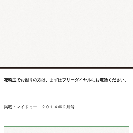
宿邪の除去は、症状によって
小青竜湯、麻黄附子細辛湯、荊防敗毒
散、銀翹散、越婢加朮湯
などを使い分けると大変効果的です。粘膜
を強化して肺・脾を強化する
衛益顆粒
も早めに服用すると大変効果
的です。
花粉症でお困りの方は、まずはフリーダイヤルにお電話ください。
掲載：マイドゥー ２０１４年２月号