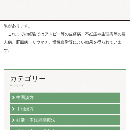
似ていれば同じ治療を使う
(異病同治)
ことにあります。その人の症
状や顔色、姿勢、体型、舌の状態などから漢方の見立て
「証」
を決
めて、
「証」
にあった漢方薬を調合すれば、漢方薬はとても良い効
果があります。
これまでの経験ではアトピー等の皮膚病、不妊症や生理痛等の婦
人病、肝臓病、リウマチ、慢性疲労等によい効果を得られていま
す。
カテゴリー
category
中国漢方
手相漢方
妊活・不妊周期療法