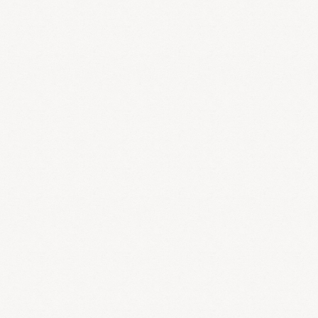
コーナー開始のご挨拶
古今、健康に関しては様々な情報が溢れていますが、漢方専門家
の立場から
正しい健康情報を伝えよう
というのがこのコーナーの目
的です。今回は初めてですので、私の自己紹介と簡単な漢方の知識
について紹介します。
私の店は代々薬局を営んでおり、父の代から現在地で営業してい
ます。そのような環境で自然に薬剤師となりました。現代は
昔と違
い慢性病が増え
、薬局での相談において漢方医学がもっとも適して
いると感じ7年前高円寺にある漢方の学校で1年間学びました。そ
のうち薬剤師、医師ともに漢方の資格がなく、大学でも漢方の講座
がないことに疑問を感じ、
北京中医大学日本学校
で3年間学び
中国
政府が認定する国際中医師の資格を取得
しました。
漢方医学の特徴は、同じ病名でも個人の体質や症状の違いにより
異なる治療法を行ったり
（同病異治）
異なる病気でも体質や症状が