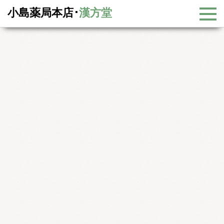
小島薬局本店･
漢方堂
漢方コラム
漢方コラム一覧
わかりやすい中国漢方健康法
わかりやすい中国漢方健康法
小島薬局ホームページをご覧になっている皆さん、こんにちは。
この漢方コラムのコーナーは、
沼津朝日新聞の記事やマイドゥー
という静岡県東部と中部を中心に配布されているポスティング雑誌
に毎月掲載しているコラムに加筆、訂正をしたものです。以下の文
章はマイドゥー2000年10月号に掲載された第1回のコラムを加筆し
たものです。今後も毎月更新していきたいと思いますので、ごゆっ
くりお楽しみください。