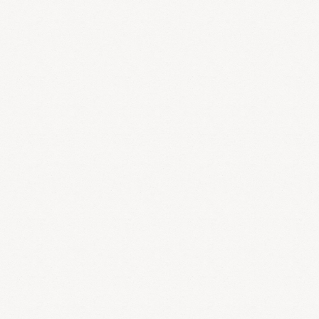
ヘバーデン結節の原因はよく分かっていませんが、４０歳
以降の女性に多いということから女性ホルモンの減少を原
因とする説もあります。西洋医学では鎮痛剤などの対症療
法が中心で有効な治療法が少なく、日常生活に支障が出る
ほど酷くなると手術が行われるようです。
さて、漢方医学の思想である「五行論」では春は「木」の
季節とされ、五臓六腑の働きでは「肝」に影響しやすいと
されます。
漢方医学では寒邪や湿邪が手指の流れを阻害して、瘀血が
生じて腫れや痛みが発症すると考えています。
痛みや腫れ、炎症の程度によって使う漢方薬が異なります
が、越婢加朮湯、桂芍知母湯、桂枝加朮附湯、疎経活血湯
などの漢方薬に、アリが主薬の漢方製剤（イーパオ）を併
用すると効果的です。更年期障害に伴うヘバーデン結節の