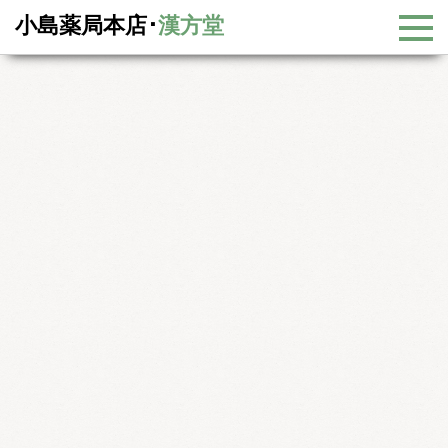
小島薬局本店･
漢方堂
漢方コラム
漢方コラム一覧
メタボリックシンドロームと漢方治療3 −高血圧につ
いて−
メタボリックシンドロームと漢方治療3 −高血圧
について−
今回は、肥満、高血圧、高脂血症、高血糖というメタボリックシ
ンドロームの疾患のうち、高血圧についてお話します。
高血圧のほとんどは原因不明の本態性高血圧症といわれるもので
すが、甲状腺機能亢進症や腎血管狭窄などの病気のために高血圧に
なっている二次性高血圧もあります。どのようなものを高血圧と呼