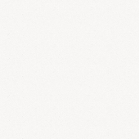
高血圧は、肝火型(かんかがた)、肝陽上亢型(かんようじょうこう
がた)、肝腎陰虚型(かんじんいんきょがた)、気滞淤血型(きたいお
けつがた)、痰淤互阻型(たんおごそがた)
の5つのタイプが多く見ら
れます。
肝火型
はストレスが多く怒りっぽい方に多く見られます。竜胆瀉
肝湯(りゅたんしゃかんとう)や柴胡加竜骨(さいこかりゅうこつ)牡
蠣湯(ぼれいとう)などが効果的です。
肝陽上亢型
はのぼせやめまい、頭痛を伴うことが多く、中年以降
の方に多く見られます。釣藤散(ちょうとうさん)や降圧丸(こうあつ
がん)などが効果的です。
肝腎陰虚型
は慢性に経過した高齢者に多く見られます。杞菊地黄
丸(こぎくじおうがん)に降圧丸を併用すると効果的です。