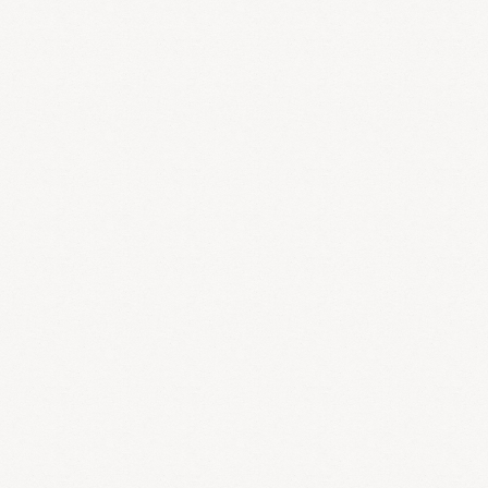
ぶかについては、WHO（世界保健機関）の基準が広く使われてい
ます。それによると、高血圧は下記の表のように3つに分類されま
す。
収縮期血圧（最高血圧）
拡張期血圧（最低血圧）
140〜159mmHg
軽度
90〜99mmHg
160〜179mmHg
中等度
100〜109mmHg
180mmHg以上
重度
110mmHg以上
最近では最高血圧が140mmHgを超えると、日本の医療機関では
降圧剤が処方されるのが一般的ですが、高血圧は生活習慣病ですの
で、まずは食事や運動など生活習慣を正すことが大切です。
漢方医学では血圧を下げるだけでなく、体質を改善し、血液をさ
らさらにして合併症の予防を行うことも重視しています。