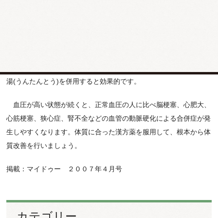
気滞淤血型
は血流が悪く、血液ドロドロの方で、多くの高血圧の
方に見られます。冠元顆粒(かんげんかりゅう)や通導散(つうどうさ
ん)などが効果的です。
痰淤互阻型
は肥満で血液ドロドロの方で典型的なメタボリックの
方に多く見られます。冠元顆粒に大柴胡湯(だいさいことう)や温胆
湯(うんたんとう)を併用すると効果的です。
血圧が高い状態が続くと、正常血圧の人に比べ脳梗塞、心肥大、
心筋梗塞、狭心症、腎不全などの血管の動脈硬化による合併症が発
生しやすくなります。体質に合った漢方薬を服用して、根本から体
質改善を行いましょう。
掲載：マイドゥー ２００７年４月号
カテゴリー