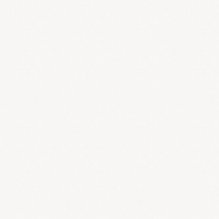
胞性卵胞を消失させ、良い卵胞が育つことができる環境を整える必
要があります。活血・化痰・利湿薬としては、爽月宝、水快宝、桂
枝茯苓丸、温胆湯、シベリア霊芝などが効果的です。
多嚢胞性卵巣でも、もともと大きな嚢胞性卵胞がない人、或は大
きな嚢胞性卵胞が活血・化痰・利湿薬で消失した人は、良い卵子を
育てるために補腎する必要があります。補腎薬は体質や生理周期に
合わせて、杞菊地黄丸、瀉火補腎丸、海精宝、海馬補腎丸、参馬補
腎丸、参茸補血丸などを使い分けます。
また、多嚢胞性卵巣では１０〜３０％の人が高プロラクチン血症
を伴いますので、炒麦芽や芍薬甘草湯を併用すると効果的です。
漢方薬を服用すると淤血や痰湿が改善されて、卵巣が柔らかくな
っていきます。軽度の多嚢胞性卵巣は漢方薬で十分効果がありま
す。重度のケースでも、病院の排卵誘発剤やメトホルミンと漢方薬
を併用することによって、良い効果を得ることがあります。