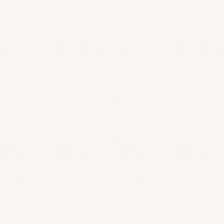
多嚢胞性卵巣は形態的変化や臨床症状、内分泌検査から診断をし
ます。
まず形態的変化ですが、卵巣の嚢胞状腫大と白膜の肥厚という特
徴があります。卵巣内に10ミリ以下の発育を停止した小卵胞（液
体が入った嚢胞状態）がたくさん存在することによって、卵巣が腫
れることがあります。また、コラーゲン線維の沈着によって白膜
（卵巣の皮）が肥厚して硬化してしまいます。超音波検査では、小
さな嚢胞が複数連なって見えますが、これが真珠のネックレスのよ
うにみえるので、ネックレスサインと呼ぶこともあります。
次に臨床症状です、月経異常、不妊、多毛、肥満、男性化徴候な
どがあります。しかし、日本では欧米に比べて、肥満や多毛の頻度
が低いことが報告されています。
最後に内分泌検査ですが、高LH血症、高アンドロゲン血症が中
心となり、また糖代謝異常、高インスリン血症も起こりやすくなり