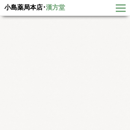
小島薬局本店･
漢方堂
漢方コラム
漢方コラム一覧
不妊症と基礎体温(5)
不妊症と基礎体温(5)
今回は多嚢胞性卵巣症候群についてお話します。多嚢胞性卵巣症
候群はPCOSとも呼ばれます。また、症候群＝syndrome（S）を抜
かしてPCO、あるいは多嚢胞性卵巣とも呼ばれます。混同される
こともありますが、厳密には多嚢胞性卵巣症候群は無月経、多毛、
肥満、卵巣の腫大などの病態を伴い、より重症と考えられていま
す。