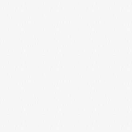
ます。
つまり、多嚢胞性卵巣症候群は卵巣内に卵胞がたくさん存在する
ものの、卵巣の表皮が硬く厚くなってしまい排卵が難しいというこ
とになります。重度になると、排卵障害の中でも難治性の疾患にな
ります。
中医学では、多嚢胞性卵巣は卵巣の周りに淤血や痰湿がこびり付
き、卵巣膜が硬くなった病態と考えます。軽度の場合と重度の場合
では対応が異なりますが、軽度の場合は活血薬、化痰薬に補腎薬を
配合した周期療法が効果的です。中国で周期療法により最初に妊娠
した方が多嚢胞性卵巣であったという逸話もあります。
中度〜重度になると排卵障害が顕著になり、ひどい場合は無排卵
になります。このようなケースは生理期〜低温期に強力に活血化痰
しながら、必要に応じて補腎を行います。特に卵胞内に大きな嚢胞
性卵胞が多数存在するときは、強力に活血・化痰・利湿を行い、嚢