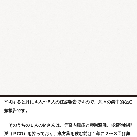
[妊娠ラッシュ！？]
３月４日に「
招きパンダちゃん
」が届いて、薬局に幸運をもたら
しています。３月１９日は１日で３人の方から妊娠報告をいただき
ました！昨日も妊娠報告がありましたので、２日間で４名の方から
妊娠報告をいただいたことになります。
実は一昨年の１２月末にも同じようなことがありました。通常は
平均すると月に４人〜５人の妊娠報告ですので、久々の集中的な妊
娠報告です。
そのうちの１人のＭさんは、子宮内膜症と卵巣嚢腫、多嚢胞性卵
巣（ＰCO）を持っており、漢方薬を飲む前は１年に２〜３回は無