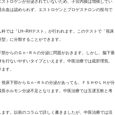
エストロゲンが分泌されていないため、子宮内膜は増殖してい
退出血は認められず、エストロゲンとプロゲステロンの投与で
科では「LH−RHテスト」が行われます。このテストで「視床
巣型」に分類することができます。
部からのＧｎ−Ｒｈの分泌に問題がおきます。しかし、脳下垂
療を行ないやすいタイプといえます。中医治療では疏肝理気、
ります。
視床下部からＧｎ−Ｒｈの分泌があっても、ＦＳＨやＬＨが分
成長ホルモン分泌不足となります。中医治療では五遅五軟と考
ます。以前のコラムで詳しく書きましたが、中医治療では活