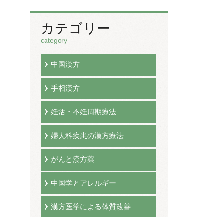
カテゴリー
category
中国漢方
手相漢方
妊活・不妊周期療法
婦人科疾患の漢方療法
がんと漢方薬
中国学とアレルギー
漢方医学による体質改善