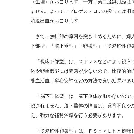
（生理）がおこります。一方、第二度無月経は
ません。よって、プロゲステロンの投与では消
消退出血がおこります。
さて、無排卵の原因を突き止めるために、婦人
下部型」「脳下垂型」「卵巣型」「多嚢胞性卵
「視床下部型」は、ストレスなどにより視床下
体や卵巣機能には問題が少ないので、比較的治
養血活血、寧心安神などの方法で良い効果があ
「脳下垂体型」は、脳下垂体が働かないので、
泌されません。脳下垂体の障害は、発育不良や
え、強力な補腎治療を行う必要があります。
「多嚢胞性卵巣型」は、ＦＳＨ＜ＬＨと逆転し