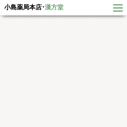
小島薬局本店･
漢方堂
漢方コラム
漢方コラム一覧
体を温めると健康になる6
体を温めると健康になる6
今回は「冷え」の４つのタイプ（陽気不足・血虚受寒・気滞淤
血・水湿内停）のうち、最後の水湿内停（すいしつないてい）につ
いてお話します。
漢方医学の「水」は、全身を潤す体液を総称したもので、肺・脾
胃・腎の働きで全身を巡り、五臓六腑や皮膚など全身を潤します。