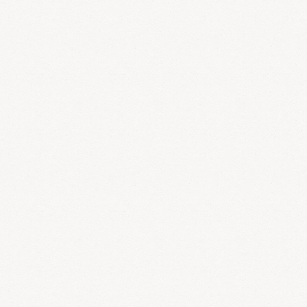
水湿内停の方は臓腑との関係をみて、漢方薬を決定します。
肺系が弱い方は、慢性の咳、喀痰、慢性鼻炎、花粉症などが表れ
やすくなります。肺気を補い水湿代謝を良くする｢小青竜湯｣「平喘
顆粒」「衛益顆粒」などが効果的です。
脾胃系が弱い方は、胃内停水、吐き気、めまい、頭重感などが現
れやすくなります。脾胃を丈夫にして水湿代謝を良くする「勝湿顆
粒」「半夏白朮天麻湯」 「六君子湯」「苓桂朮甘湯」などが効果
的です。
腎系が弱い方は、浮腫み、頻尿、関節の腫れなどが現れやすくな
ります。腎を温めて水湿代謝を良くする「真武湯」「牛車腎気丸」
「八味地黄丸」などが効果的です。
「水湿内停」の方は、白砂糖の甘味、乳製品、揚げ物、南国の食