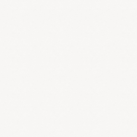
く精神にも多くの害を及ぼしています。
白砂糖の害というと糖尿病や虫歯、肥満が思い浮かびますが、実際
には免疫低下、動脈硬化、冷え性、頭痛、肩こり、貧血、便秘、ア
レルギー、皮膚病、不妊症など多くの病をもたらしています。
また、キレやすくなる、情緒不安定、うつ病など精神に害をもたら
すことも知られています。
ただ、玄米や未精白の穀物、イモ類などの間接糖は食物繊維やビタ
ミン・ミネラルが豊富なので、一定程度食べてもよいと思います。
糖質制限の問題点ですが、タンパク質や脂質を無制限に推奨してい
ることです。