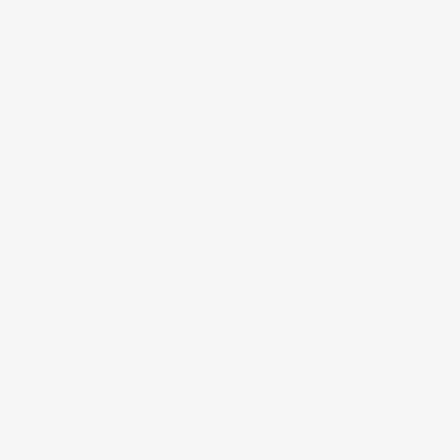
動物性食品は栄養が豊富ですが、毒も必然的にたくさんたまりま
す。
質の良いタンパク質や脂質を厳選して、動物性の食材と植物性の食
材をバランスよく食べる必要があります。
質の良いタンパク質の摂取や排毒法については次回以降のコラムで
お話しします。
さて、当店で行っている漢方堂式ダイエットでは、食養生の基本を
糖質制限にしています。
太っている方は甘いものや炭水化物を摂りすぎている方が多いの
で、糖質制限は非常に効果的です。
ただ、制限するだけでは長続きしないので、漢方薬やサプリメント