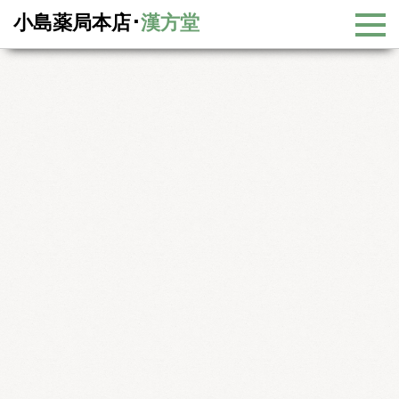
小島薬局本店･
漢方堂
漢方コラム
漢方コラム一覧
参茸補血丸の紹介
参茸補血丸の紹介
当店の主力の漢方薬の紹介、第３回は参茸補血丸（さんじ
ょうほけつがん）です。 参茸補血丸は人参、鹿茸を主薬と
していて、アンチエイジングの代表的な漢方薬の一つで
す。アンチエイジングでも老化防止と女性ホルモンを高め
る効果が特に優れています。また、体を温めて、気血を養
い、免疫力を増強する効果も優れています。よって、冷え
性、生理不順、不妊症、貧血、記憶力低下、認知証、心不