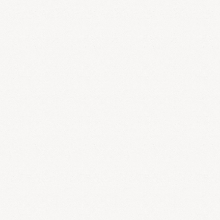
全、慢性腎炎、手術後の体力低下などに良い効果が期待で
きます。 参茸補血丸は昨年１１月に小粒タイプの製品にリ
ニューアルされ、とても飲み易くなりました。 参茸補血丸
は「気血と腎陽を強力に補う、とても優れた補腎薬」で
す。
今回は参茸補血丸を服用して妊娠さ
れたＹ・Ｒ様（２０代後半・女性）の喜びの声を紹介させ
ていただきます。
★ご来店されたころの気になる症状
結
婚３年目を過ぎ、不妊治療のため病院に通っていました
が、なかなか子供ができませんでした。
★良くなった・
楽になった症状
漢方薬を飲み始めて２ヶ月くらい経つと、
それまで不安定だった基礎体温が安定してきて、妊娠する
ことができました。
★漢方薬を飲んでいかがでしたか？
飲みづらい漢方薬もありましたが、薬局の漢方スタッフの
皆さんが飲みやすくする方法など詳しく教えて下さったの
で、飲み続けることができました。小島先生をはじめ漢方
スタッフの皆さんが本当に親切で、どんな些細な相談でも