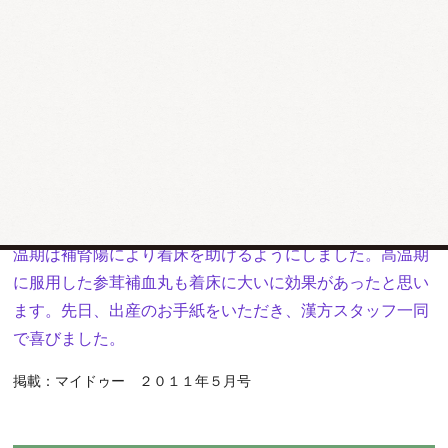
優しく応えてくださり、精神的にもとても支えていただき
ました。おかげで妊娠することができ、本当に感謝してい
ます。元気な赤ちゃんを産むことが恩返しになると思いま
すので頑張ります！ありがとうございました。
〔薬局か
ら一言〕
Ｙ・Ｒ様はときどき無排卵の周期があり、基礎体
温が不安定でした。排卵はありましたので、卵巣機能を高
めて骨盤内の血流を良くする周期療法を行いました。その
結果、周期療法を始めてわずか２周期で妊娠することがで
きました。周期療法では、低温期に補腎・活血を行い、高
温期は補腎陽により着床を助けるようにしました。高温期
に服用した参茸補血丸も着床に大いに効果があったと思い
ます。先日、出産のお手紙をいただき、漢方スタッフ一同
で喜びました。
掲載：マイドゥー ２０１１年５月号