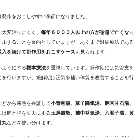
発作をおこしやすい季節になりました。
、大変治りにくく、
毎年６０００人以上の方が喘息で亡くなっ
ールすることを目的としていますが、あくまで対症療法である
吸入を続けて副作用をおこすケース
も見られます。
いようにする
根本療法
を重視しています。発作期には気管支を
とを行いますが、緩解期は正気を補い体質を改善することを行
などから寒熱を弁証して
小青竜湯、蘇子降気湯、麻杏甘石湯、
には肺と脾を丈夫にする
玉屏風散、補中益気湯、六君子湯、黄
茸丸
などを使い分けます。