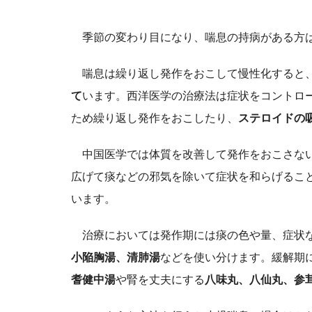
季節の変わり目になり、喘息の持病がある方は
喘息は繰り返し発作をおこして慢性化すると
て
います。西洋医学の治療法は症状をコントロ
ため繰り返し発作をおこしたり、
ステロイドの
中国医学では体質を改善して発作をおこさな
広げて痰などの邪気を除いて症状を和らげるこ
います。
治療においては発作期には痰の色や量、症状
小陥胸湯、清肺湯
などを使い分けます。緩解期
耆健中湯
や腎を丈夫にする
八味丸、八仙丸、参