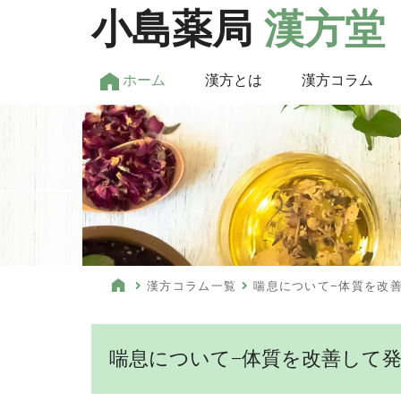
小島薬局
漢方堂
ホーム
漢方とは
漢方コラム
漢方コラム一覧
喘息について−体質を改善
喘息について−体質を改善して発