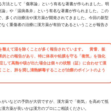
る方法として「傷寒論」という有名な著書が作られました。明
疫論」や「温病条弁」という有名な著書が作られました。この
で、多くの治療法や漢方薬が開発されてきました。今回の新型
でなく重傷者の治療に漢方薬が有効であるということが報告さ
腸を整えて湿を除くことが多く報告されています。
黄耆、板
果的との報告があり、特に体表や粘膜を守る「衛気」を強化
発症して高熱や咳が出た場合は個々の状態（証）に合わせて漢
くこと、肺を潤し清熱解毒することが治療のポイントのよう
うがいなどの予防が大切ですが、漢方薬で「衛気」を高めて抵
な漢方薬が良いかは漢方のプロにご相談ください。