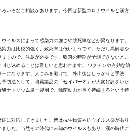
いろいろなご相談があります。今回は新型コロナウイルと漢方
、ウイルスによって感染力の強さや致死率などが異なります。
べて感染力は比較的強く、致死率は低いようです。ただし高齢者や
りますので、注意が必要です。収束の時期が予測できないとこ
に封じ込めることは難しいと思われます。 ワクチンや有効な治
第一になります。人ごみを避けて、外出後はしっかりと手洗
な予防法として、噴霧製品の「
セイバーＺ
」が大変好評をいた
素酸ナトリウム単一製剤で、除菌効力が長く持続するという特
染症に対応してきました。昔は抗生物質や抗ウイルス薬があり
いました。当然その時代に未知のウイルスもあり、漢の時代に