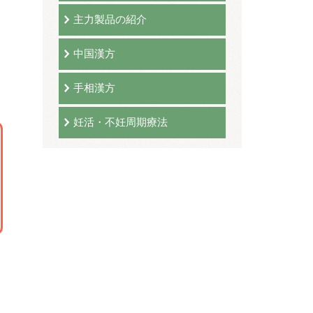
主力製品の紹介
中国漢方
手相漢方
妊活・不妊周期療法