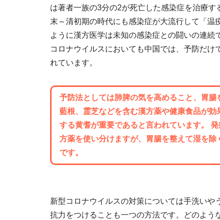
は著者一族の3分の2が死亡した感染症を治療す
末～清初期の時代にも感染症が大流行して「温
ように漢方医学は未知の感染症との闘いの連続
コロナウイルスにおいても中国では、予防だけ
れています。
予防法としては肺脾の気を高めること、胃
藍根、霊芝
などを含む漢方薬や健康食品が効
する
黄耆
が重要であると言われています。 
方薬を使い分けますが、胃腸を整えて湿を除
です。
新型コロナウイルスの対策については手洗いや
抗力をつけることも一つの方法です。どのよう