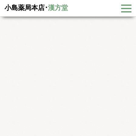
小島薬局本店･
漢方堂
漢方コラム
漢方コラム一覧
－梅雨時の「気象病」を改善しましょう！－
－梅雨時の「気象病」を改善しましょう！－
梅雨時の「気象病」を改善しましょう！
梅雨になると足のむくみや倦怠感、めまいや頭痛、食欲不振、不
眠、関節痛など様々な不調を訴える方が多くいます。また、最近の
研究では６月はうつ病を発症する人が多いそうです。
梅雨などの気圧が大きく変化する時期に起きる不調は「気象病」と
言われ近年注目されています。「気象病」の原因は以下のようなも