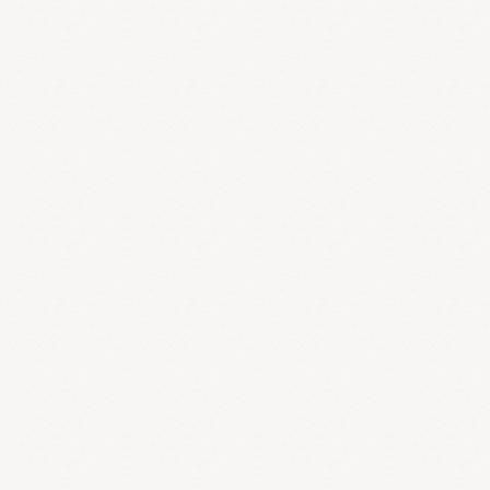
のがあげられます。
１、高温多湿がもたらす不快感
２、急激な気圧の変化による自律神経の乱れ
３、日照時間の減少によるセロトニンやメラトニンの減少が引き起
こす感情の乱れや睡眠障害
このように、梅雨時は肉体的にも精神的にも負担が大きく、様々な
不調を起こしやすいといえます。
さて、漢方では梅雨は「湿邪」が多いと考えます。この「湿邪」は
「脾」を損傷して消化機能を低下させ、水湿運化機能が低下するた
め「水毒」が発生するのです。
ですから、梅雨の「水毒」は単純な利尿薬では効果が少ないと考え
ています。「脾」の働きを高め、血流を改善して、全身の代謝を高
めることで「水毒」を改善することができるのです。