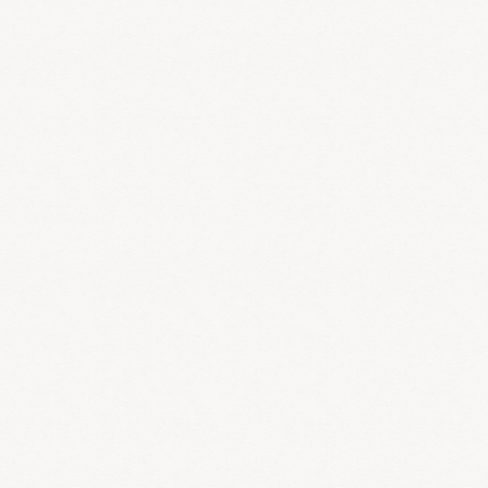
この「微小循環」の改善
には漢方薬が非常に効果
的です。数多い漢方薬の
中でも「微小循環」の改
善には「冠元顆粒（かん
げんかりゅう）」が最も
効果的です。冠元顆粒は
中国の特別なプロジェクトによって1960年代のトップクラ
スの漢方医師と西洋医師が研究を重ねて開発された漢方薬
を日本人に合うようにアレンジされた漢方薬です。さらに
日本でも冠元顆粒の研究が進み、糖尿病の合併症の改善、
高コレステロールの改善、脳卒中の予防、認知症の改善、
虚血性心疾患の改善、慢性腎臓病の改善などの薬理研究や
臨床研究が様々な学会で発表されています。これほど多く
の研究がされている漢方薬は他にありません。