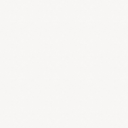
微小循環の詰まりや汚れは病院の検査では発見されず、特
別な治療法もないために放置されがちです。しかし、毛細
血管は加齢と共にどんどんと減少していくことがわかって
おり、指先の毛細血管が消えてしまうこともあります。こ
のような状態を「ゴースト血管」と呼んでいます。
「毛細血管」の減少や老化は生活習慣病（高血圧、高脂血
症、糖尿病）や心臓病、認知症などの重篤な病気の原因に
なることが分かっていますので、積極的な予防や治療が必
要になっています。