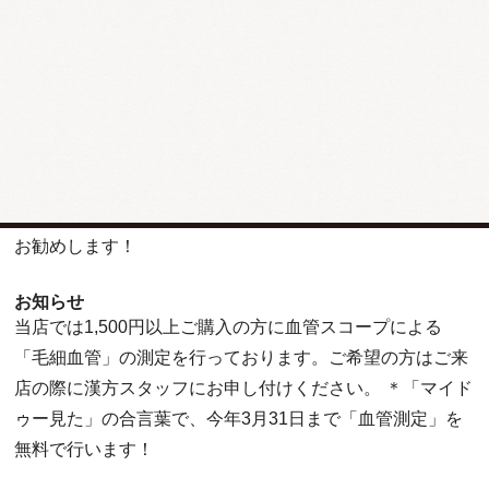
冠元顆粒はすでに起こっている血液・血管トラブルの改善
効果も素晴らしいのですが、それ以上に予防効果が優れて
いることもわかっています。
血液、血管の老化は40歳から一気に進むとされます。私も
健康で長生きするために毎日欠かさず「冠元顆粒」を飲ん
でいます。血管を丈夫にする「冠元顆粒」の早めの服用を
お勧めします！
お知らせ
当店では1,500円以上ご購入の方に血管スコープによる
「毛細血管」の測定を行っております。ご希望の方はご来
店の際に漢方スタッフにお申し付けください。 ＊「マイド
ゥー見た」の合言葉で、今年3月31日まで「血管測定」を
無料で行います！