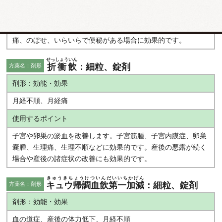
使用するポイント
下腹部の淤血を改善して便通を良くします。生理不順、生理
痛、のぼせ、いらいらで便秘がある場合に効果的です。
せっしょういん
折衝飲
：細粒、錠剤
方薬名：剤形
剤形：効能・効果
月経不順、月経痛
使用するポイント
子宮や卵巣の淤血を改善します。子宮筋腫、子宮内膜症、卵巣
嚢腫、生理痛、生理不順などに効果的です。産後の悪露が続く
場合や産後の諸症状の改善にも効果的です。
きゅうきちょうけついんだいいちかげん
キュウ帰調血飲第一加減
：細粒、錠剤
方薬名：剤形
剤形：効能・効果
血の道症、産後の体力低下、月経不順