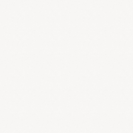
す。
つうどうさん
通導散
：細粒
方薬名：剤形
剤形：効能・効果
比較的体力があり下腹部に圧痛があって便秘しがちなものの次
の諸症：月経不順、月経痛、更年期障害、腰痛、便秘、打撲、
高血圧の随伴症状（頭痛、めまい、肩こり）
使用するポイント
一貫堂医学の淤血証体質を改善する代表処方です。骨盤内の淤
血を除く力が強く、便秘気味の方に良い効果があります。
とうかくじょうきとう
桃核承気湯
：細粒
方薬名：剤形
剤形：効能・効果
比較的体力があり、のぼせて便秘しがちなものの次の諸症：月
経不順、月経困難症、月経時や産後の精神不安、腰痛、便秘、
高血圧の随伴症状（頭痛、めまい、肩こり）