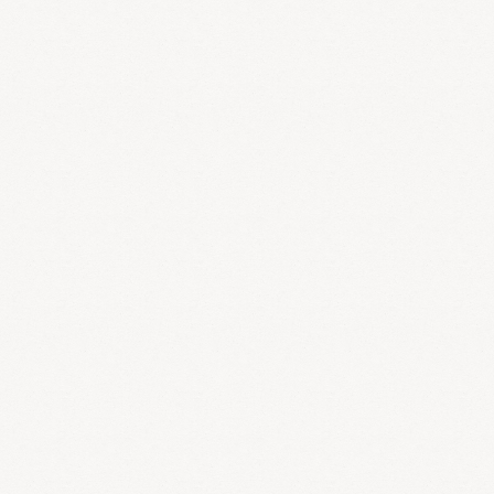
狭心症、脳梗塞、慢性肝炎、慢性腎炎、婦人病、頭痛、肩こ
り、めまい、動悸、手足の冷えなど様々な血行不良の症状を改
善します。
けっぷちくおがん
血府逐淤丸
：丸薬、顆粒
方薬名：剤形
剤形：効能・効果
中年以降または高血圧傾向のある人の次の諸症：頭痛、頭重、
肩こり、めまい、動悸
使用するポイント
気の滞りによる淤血を改善します。心臓や脳、子宮、卵巣、末
梢血管の血液の流れを改善します。冠元顆粒に似た効能があり
ますが、特に婦人科疾患に良い効果があります。
けいしぶくりょうがん
桂枝茯苓丸
：細粒、丸薬
方薬名：剤形
剤形：効能・効果
比較的体力があり、ときに下腹部痛、肩こり、頭重、めまい、