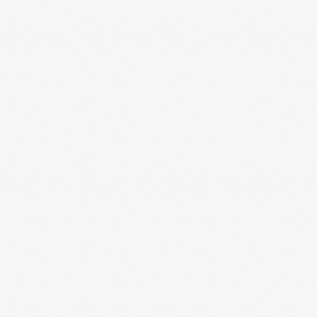
のぼせて足冷えなどを訴える次の諸症：月経不順、月経異常、
月経痛、更年期障害、血の道症、肩こり、めまい、頭重、打ち
身（打撲症）、しもやけ、しみ
使用するポイント
子宮や卵巣の淤血を改善します。子宮筋腫、子宮内膜症、卵巣
嚢腫、生理痛、生理不順などに効果的です。生理不順や淤血が
原因になる、にきびやしみなどに使われることもあります。
うんけいとう
温経湯
：細粒
方薬名：剤形
剤形：効能・効果
手足がほてり、唇がかわくものの次の諸症：月経不順、月経困
難、こしけ、更年期障害、不眠、神経症、湿疹、足腰の冷え、
しもやけ
使用するポイント
子宮や卵巣を温め淤血を改善することにより、生理不順、子宮
内膜症、不妊症などに効果的です。手湿疹やしみにも効果的で