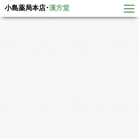
小島薬局本店･
漢方堂
活血薬
－常用漢方薬(医薬品)一覧－
漢方大辞典
常用漢方薬(医薬品)一覧
活血薬
かんげんかりゅう
冠元顆粒
：顆粒
方薬名：剤形
剤形：効能・効果
中年以降または高血圧傾向のある人の次の諸症：頭痛、頭重、
肩こり、めまい、動悸
使用するポイント
中西医結合により作られた２０世紀最高の処方といわれる冠心
2号方をアレンジした処方です。脳血管、心血管、肝臓、腎
臓、子宮、卵巣、末梢血管など全身の血液をサラサラにして、