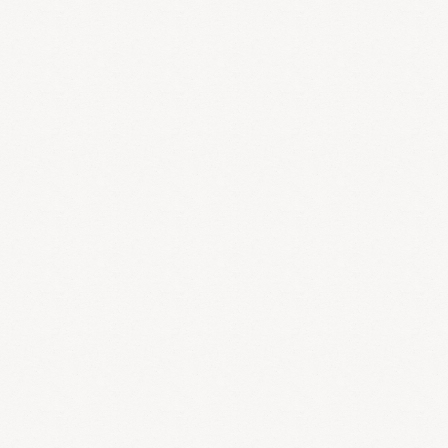
1.は中国医学の臓腑理論と気血理論より生体のひずみを判断して、
そのひずみを元に戻します。この方法は比較的症状が落ち着いてい
るときの体質を改善に効果的です。
肺気を強化して皮膚粘膜を丈夫にす
：
衛益顆粒など
：
補中益気
る 脾気を強化して腸を丈夫にする 肝
湯、六君子湯など
：
逍遥散、
気を整えて自律神経を調節する 腎精
小柴胡湯など
：
六味丸、参茸
を補い胸腺・副腎を強化する 淤血を
補血丸、イーパオなど
：
冠元
改善して血液をサラサラにする
顆粒、松寿仙、通導散など
2.は日本で創設された一貫堂医学による治療法が効果的です。一貫
堂医学では抗原や抗原と反応した炎症物質が何らかの毒（熱）にな
り、気血の流れを乱してアレルギー疾患が発病すると考えていま
す。そしてこの毒を排泄することにより治療します。急性期の症状
の改善と同時に慢性期にも体質改善の効果があります。一貫堂医学
では患者の体質を
解毒証体質、臓毒証体質、血証体質
の３つに分け
ています。