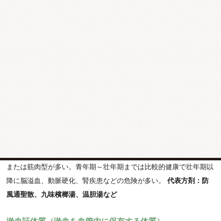
解毒証体質
（肝臓の解毒作用を必要とするいろいろな体毒
を持っている体質）
大部分は父母より遺伝される。幼年期にアレルギー疾患や気管支炎
にかかりやすいが、青年期～壮年期になると改善することが多い。
一般に浅黒い皮膚の色を呈し、骨格は痩せ型・筋肉型が多い。
代
表方剤：柴胡清肝湯、荊芥連翹湯、竜胆瀉肝湯など
臓毒証体質
（風毒、食毒、水毒などの新陳代謝障害物が各
臓器に蓄積した体質）
都会の美食家に多い。皮膚の色は黄白色で骨格はたくましく脂肪型
または筋肉型が多い。青年期～壮年期までは比較的健康で壮年期以
降に脳溢血、動脈硬化、腎疾患などの危険が多い。
代表方剤：防
風通聖散、九味檳榔湯、温胆湯など