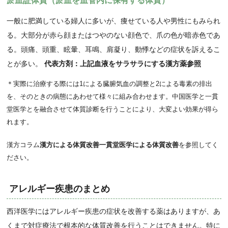
淤血証体質（淤血を血管内に保有する体質）
一般に肥満している婦人に多いが、痩せている人や男性にもみられ
る。大部分が赤ら顔またはつやのない顔色で、爪の色が暗赤色であ
る。頭痛、頭重、眩暈、耳鳴、肩凝り、動悸などの症状を訴えるこ
とが多い。
代表方剤：上記血液をサラサラにする漢方薬参照
＊実際に治療する際には1による臓腑気血の調整と2による毒素の排出
を、そのときの病態にあわせて様々に組み合わせます。中国医学と一貫
堂医学とを融合させて体質診断を行うことにより、大変よい効果が得ら
れます。
漢方コラム
漢方による体質改善一貫堂医学による体質改善
を参照してく
ださい。
アレルギー疾患のまとめ
西洋医学にはアレルギー疾患の症状を改善する薬はありますが、あ
くまで対症療法で根本的な体質改善を行うことはできません。特に