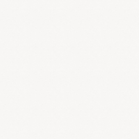
皮膚炎に始まり、喘息様気管支炎を繰り返し、次第に気管支喘息に
移行していきます。アレルギー性鼻炎を併発することもあります。
気管支喘息やアトピー性皮膚炎の一部は自然治癒せずに成人型に移
行します。乳幼児期の病状は必ずしも持続するのではなく、一部は
自然治癒することもありますが、近年は以前に比べて自然治癒せず
に成人型に移行するケースが増えています。
中国漢方のアレルギーに対する考え方
西洋医学ではアレルギー疾患は原因物質（抗原）を重視し、原因物
質を除去することを最優先しています。一方アレルギー物質があっ
てもアレルギーを発症する人と発症しない人がいます。中国漢方で
は発症しやすい体質を重視し、アレルギー物質があっても発症しな
いように体質を改善することを治療の目的としています。 さて、
西洋医学では皮膚粘膜の抵抗力、腸管や胸腺の状態、自律神経のバ
ランスなどがアレルギー疾患と関係が深いと考えられています。