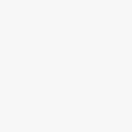
ない状態を「産熱障害」といいます。
体温が１℃下がると基礎代
謝は約12％減少するといわれていますので、大変なことなので
す。漢方医学ではこれを冷えにより気の働きが低下して、その結果
血や水が停滞して老廃物が排泄されずに太ると考えています。
1の
代謝をあげるためにはダンベル体操などの筋肉に負荷をかけて筋肉
量を増やす運動が効果的です。2の代謝をあげるためにはウォーキ
ングや水泳などの有酸素運動が効果的です。このことは誰でもわか
っていますが、3の食事誘発性熱代謝のことはあまり知られていま
せん。実はこのことはダイエットの上でとても大切です。漢方医学
では食べ物には温性食、寒性食、中性食に分けることができると考
えています。温める食べ物は食事によって発生する熱が高く、ダイ
エットに良いといわれています。 漢方コラム
太る原因
についてを
参照してください。
肥満を計る基準について