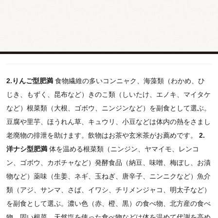
製品、魚などを副食とする和食にする 3.夜間の空腹明けの朝食は
軽くする（野菜ジュースなど） 4.２食～３食をしっかり取り、間
食はしない
などになります。上記の４ポイントを実行したうえで
以下のタイプ別の食事を行ってください。
2.りんご型肥満
食物繊維の多いコンニャク、海藻類（わかめ、ひ
じき、もずく、昆布など）きのこ類（しいたけ、エノキ、マイタケ
など）根菜類（大根、ゴボウ、ニンジンなど）を副食として選ぶ。
豆腐や里芋、ほうれん草、キュウリ、小豆などは体内の熱をさまし
老廃物の排泄を助けます。飲物はお茶や玄米茶がお薦めです。
2.
洋ナシ型肥満
体を温める根菜類（ニンジン、ヤマイモ、レンコ
ン、ゴボウ、カボチャなど）発酵食品（納豆、味噌、梅ぼし、お漬
物など）薬味（生姜、ネギ、玉ねぎ、唐辛子、ニンニクなど）魚介
類（アジ、サンマ、さば、イワシ、チリメンジャコ、明太子など）
を副食として選ぶ。濃い色（赤、橙、黒）の食べ物、北方産の食べ
物、固い根菜、天然塩を使った食べ物などは体を温めて代謝を高め