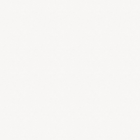
た
スリムアップスリム
や
玄米珈琲ブラックジンガー
は、低カロリー
でダイエットに最適の補助食品です。１日１食～２食スリムアップ
スリムに変えるだけで理想のダイエットができます。また、玄米珈
琲ブラックジンガーは多孔質構造を持つため、腸内の汚染物を吸着
して排出する作用があるので、ダイエットや宿便にも最適です。
2.りんご型肥満にお薦めの補助食品
食物繊維は糖分や脂分の吸収
を阻害する働きがあるのでおすすめです。
2.洋ナシ型肥満にお薦
めの補助食品
体を温めて代謝を活発にする発酵食品が効果的で
す。沖縄の伝統的な銘酒「泡盛」を蒸留した際に生じる「もろみ」
から作られる琉球もろみ酢は、クエン酸、各種アミノ酸、ビタミ
ン、ミネラルが含まれており、お薦めできます。
ダイエットを成功させる食生活
食生活の基本的なポイントは、
1.よく噛む（一口３０回） 2.未精
白の穀物（玄米、発芽玄米、そばなど）を主食として、野菜や大豆