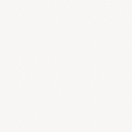
発で不要な物が排泄されるということが非常に重要です。
カロリー
第一主義の現代栄養学では食べた食事のカロリーより運動などで消
費されるカロリーの方が大きければ痩せると考えています。これは
間違いではないのですが、食べ物の性質や日本人の体質を考慮に入
れていないため、時として誤ったダイエット法が出てくるのだと思
います。主食を減らすようなダイエットは長続きせず、長い目で見
ると痩せにくい体質を作ることもあるといわれています。漢方医学
では代謝を活発にすることを重視します。
新陳代謝が活発で老廃
物が燃焼して排泄されれば、気血水の流れが良くなり健康的に痩せ
ると考えます。
いかに代謝を高めるか
体に取り入れられたエネルギーは1.基礎代謝2/生活活動代謝3.食事
誘発性熱代謝の３つがあります。1,2の代謝については、体温の低
下と筋肉量の減少が大きな問題になります。この代謝がうまくいか