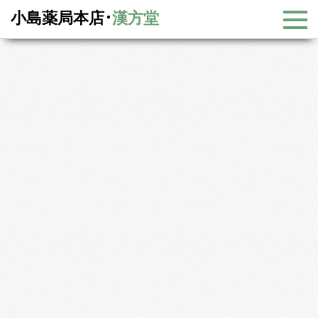
小島薬局本店･
漢方堂
漢方大辞典
漢方大辞典
中国漢方とダイエット
中国漢方とダイエット
なぜ太るか
人間は生きている限り新陳代謝を行っています。漢方医学では気の
働きによって代謝が活発になると考えられています。代謝が活発で
あれば体内に入った食べ物が栄養として細胞にいきわたり、燃焼し
て不要な物は尿や大便、汗などより排泄されます。
この代謝が活