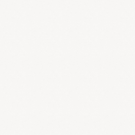
1.BMI(BMI=体重(kg)÷身長(M)の2乗)
日本語では体格指数。身長と
体重のバランスにより肥満度を量る方法で、国際的にも広く使われ
ています。 日本肥満学会では20未満：やせ、20～24：標準、24～
26.4：やや肥満、26.4以上：肥満としています。ＢＭＩは国際標準
ですが、小柄な体形が多い日本人には適さないことがあるといわれ
ています。
2.体脂肪
体重に対して脂肪の占める割合。見た目や体
重には関係なく、見た目がスマートであっても体脂肪率の高い人は
内臓に脂肪のついた「隠れ肥満」であることが多いです。
筋肉量
や骨量を落さずに体脂肪率のみを減らすことが健康的に痩せるため
には重要です。
男性は15％未満：やせ、15％～20％：標準、20％
～28％：やや肥満、28％～35％：肥満、35％以上：高度肥満とし
ています。 女性は20％未満：やせ、20％～30％：標準、30％～
35％：やや肥満、35％～40％：肥満、40％以上：高度肥満として
います。
3.りんご型肥満と洋ナシ型肥満
脂肪がお腹の周りにつく
肥満をりんご型肥満といいます。ウエスト÷ヒップ＝0.8以上（女
性）1.0以上（男性）ですとこの肥満型です。このタイプは男性に