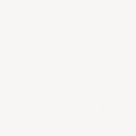
それほど食べ過ぎてはいないのに、下半身を中心に太っています。
場合によってはむくみに近い状態で、「水を飲んでも太る」といわ
れるタイプです。漢方医学では気虚型、痰湿型と考えています。
代謝が低下し、痰湿（水毒）が溜まっている状態ですので、体を温
めて代謝を活発にすることを中心に考えます。
＊代表漢方薬：防
己黄耆湯、当帰芍薬散、二陳湯、胃苓湯、六君子湯など
漢方コラ
ム
りんご型肥満と洋ナシ型肥満
を参照してください。
ダイエットの補助食品
ダイエットを成功させるためには補助食品は大変重要です。体質や
食生活に合わせて上手に活用すると効果的です。
1.りんご型肥
満、洋ナシ型肥満ともにお薦めの補助食品
いずれのタイプも体脂
肪を燃焼させることは大切です。チベットで取れる柳茶というハー
ブに体脂肪を燃焼する効果が高いことがわかっております。この柳
茶を主薬とした
三爽茶
はダイエットに最適のハーブティーです。ま