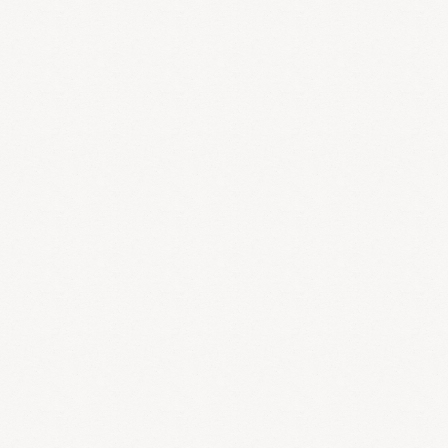
多く、ビール腹や中年太りなどと言われています。漢方医学では欧
米食などの食べ過ぎで老廃物がたまり、血や痰湿がたまっていると
考えます。 一方、腰から下に脂肪のつく肥満を洋ナシ型肥満とい
います。ウエスト÷ヒップ＝0.8以下（女性）1.0以下（男性）です
とこの肥満型です。思春期以降の若い女性に多く見られ、下腹部や
お尻、太ももなどがふっくらします。漢方医学ではこのタイプは代
謝が悪く体の冷えがあると考えます。
タイプ別中国漢方ダイエット
1.リンゴ型肥満
このタイプは欧米食や甘い物、辛い物などを食べ
過ぎて、内臓に老廃物がたまり代謝が追いつかない状態です。漢方
医学では湿熱型、淤血型と考えています。
つまり湿熱や淤血とい
う老廃物が体内に溜まっている状態ですので、大便や尿、汗などか
ら老廃物を排泄することを中心に考えます。
＊代表漢方薬：防風
通聖散、大柴胡湯、九味檳榔湯、温胆湯、通導散、田七など
2洋
ナシ型肥満肪
このタイプは冷えて代謝が低下している状態です。