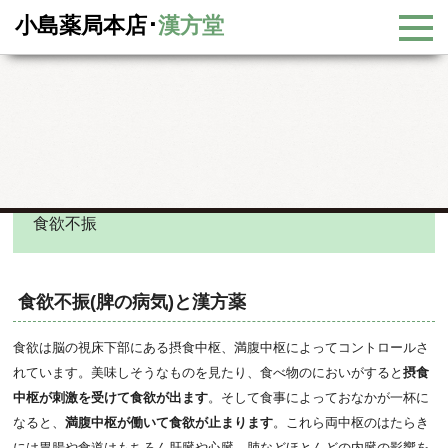
小島薬局本店･
漢方堂
漢方大辞典
漢方大辞典
食欲不振
食欲不振
食欲不振(脾の病気)と漢方薬
食欲は脳の視床下部にある摂食中枢、満腹中枢によってコントロールさ
れています。美味しそうなものを見たり、食べ物のにおいがすると
摂食
中枢が刺激を受けて食欲が出ます
。そして食事によっておなかが一杯に
なると、
満腹中枢が働いて食欲が止まります
。これら両中枢のはたらき
には胃腸や食道はもちろん肝臓や心臓、肺などほとんどの内臓の影響を