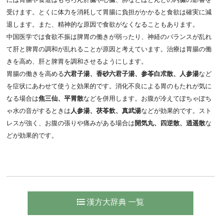
受けます。とくに体力を消耗して胃腸に負担がかかると食欲は確実に減
退します。また、精神的な原因で食欲がなくなることもあります。
中国医学では食欲不振は脾胃の働きが弱ったり、神経のバランスが乱れ
て肝と脾胃の調和が乱れることが原因と考えています。治療は胃腸の働
きを高め、肝と脾胃を調和させるようにします。
胃腸の働きを高める
六君子湯、香砂六君子湯、参苓白朮散、人参湯
など
を症状にあわせて使うと効果的です。消化不良による胃のもたれが気に
なる場合は
焦三仙、平胃散
などを併用します。お腹が冷えてぽちゃぽち
ゃ水の音がするときは
人参湯、茯苓飲、真武湯
などが効果的です。スト
レスが強く、お腹の張りや痛みがある場合は
開気丸、四逆散、逍遥散
な
どが効果的です。
漢方大辞典 一覧