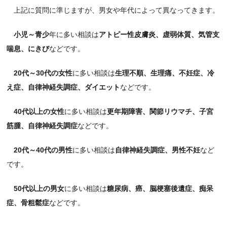
上記に質問に準じますが、男女や年代によって異なってきます。
小児～青少
年に多い相談は
アトピー性皮膚炎、虚弱体質、気管支
喘息、にきび
などです。
20代～30代の女性
に多い相談は
生理不順、生理痛、不妊症、冷
え症、自律神経失調症、ダイエット
などです。
40代以上の女性
に多い相談は
更年期障害、関節リウマチ、子宮
筋腫、自律神経失調症
などです。
20代～40代の男性
に多い相談は
自律神経失調症、男性不妊
など
です。
50代以上の男女
に多い相談は
糖尿病、癌、脳梗塞後遺症、痴呆
症、骨粗鬆症
などです。