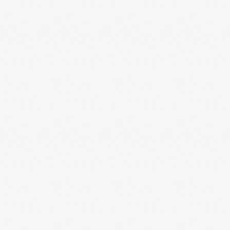
薄毛の基礎知識から生の情報まで薄毛の悩みに関する情報サイトで
す。
高血圧
高血圧のわかりやすい知識
知覚過敏の治療法
知覚過敏の原因、予防法、治療法の解説。
不妊・未妊治療の体験記ブログポータルサイト
不妊・未妊のブログを集めています。編集長コラムも連載中。
気 呼吸法（気功）研究会と廣川隆志
群馬県で気を捉える、本格的な呼吸法 気功が学べます。呼吸法（気
功）療法は細胞レベルから自然治癒力を発動、不調・慢性病を回復に
導きます。
病気の症状～体がおかしいなと思ったら～