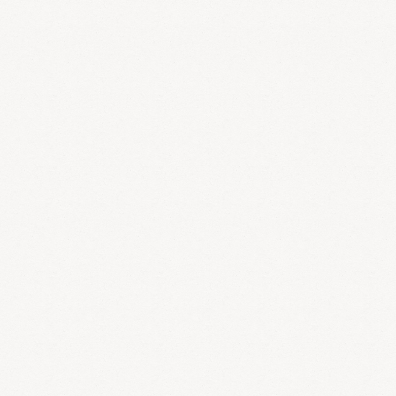
病名・症状から調べる漢方の処方辞典
病名・症状からどの漢方がよいか調べる事ができたり、漢方生薬一覧
表で、効能・効果を調べることができる辞典です。
漢方ドットコム
風邪、お肌のトラブルから生活習慣病、難病までを解決！よく効く漢
方薬ガイドから最新の漢方情報まで、漢方と健康の情報を提供する総
合ポータルサイト。
病気・症状の玉手箱
病気や症状、健康についての経験談をエッセー風に紹介しています。
漢方ガイド
中医薬膳師の資格をもつガイドが、漢方の知恵や薬膳レシピ、関連ス
ポットをご紹介しています。
免疫プラザ