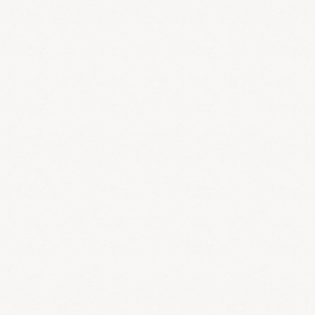
病気の症状では、病気の症状からどの病気の可能性があるのかを調べ
ることができます。早期に病気を発見する手助けになれば幸いです。
全てが解る「生活習慣病」
生活習慣病の種類や予防方法、食生活の注意点などを紹介していま
す。
Dr.木村の婦人科整形講座
美容外科・美容整形での小陰唇縮小、膣縮小、クリトリス包茎治療、
大陰唇の縮小や注入の手術法の説明・解説
千葉 稲毛の整体『千葉のスマイル整体』
腰痛 自律神経失調症・骨盤矯正が得意な千葉市稲毛の整体院。
骨盤矯正はつくば市の整体ディープブレス
骨盤矯正ならつくば市の女性専用整体院ディープブレスへお任せくだ
さい。