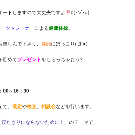
ポートしますので大丈夫ですよ
d(･∀･○)
ポーツトレーナー
による
健康体操
。
も楽しんで下さり、
笑顔
にほっこり(´Д`●)
を貯めて
プレゼント
をもらっちゃおう?
00～16：30
えて、
測定
や
検査
、
相談会
などを行います。
「寝たきりにならないために！」
のテーマで、