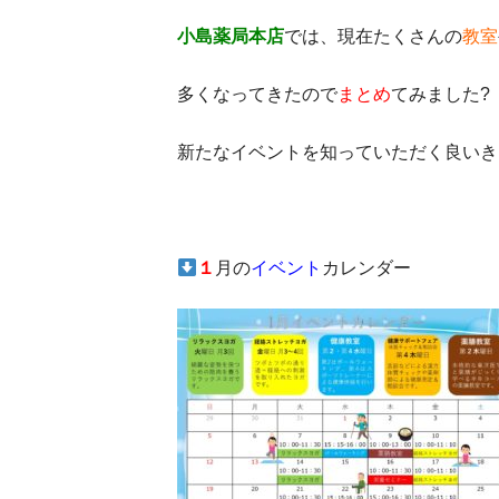
小島薬局本店
では、現在たくさんの
教室
多くなってきたので
まとめ
てみました?
新たなイベントを知っていただく良いき
１
月の
イベント
カレンダー