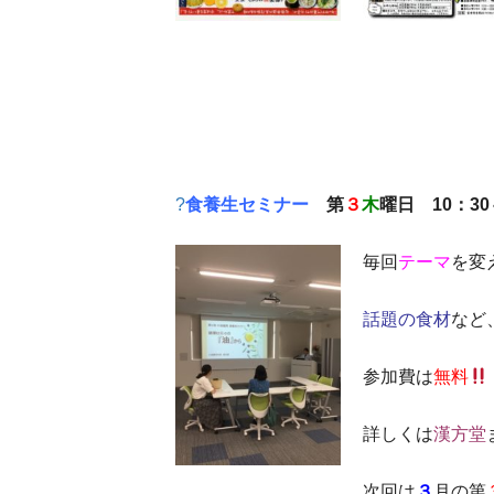
?
食養生セミナー
第
３
木
曜日 10：3
毎回
テーマ
を変
話題の食材
など
参加費は
無料
詳しくは
漢方堂
次回は
３
月の第