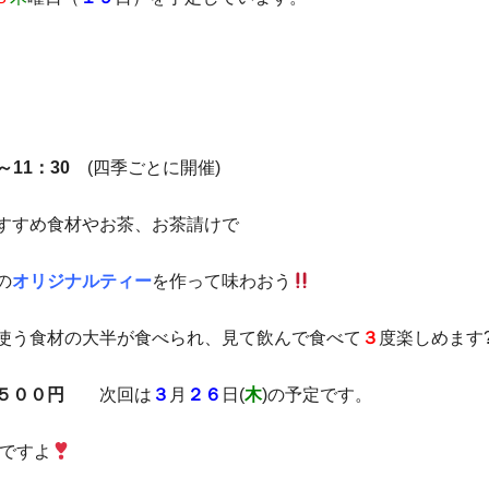
～11：30
(四季ごとに開催)
すすめ食材やお茶、お茶請けで
の
オリジナルティー
を作って味わおう
使う食材の大半が食べられ、見て飲んで食べて
３
度楽しめます
５００円
次回は
３
月
２６
日(
木
)の予定です。
ですよ