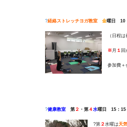
?
経絡ストレッチヨガ教室
金
曜日 10：
（日程は
※
月
１
回
参加費＋
?
健康教室
第
２
・第
４
水
曜日 15：15
?第
２
水曜は
天