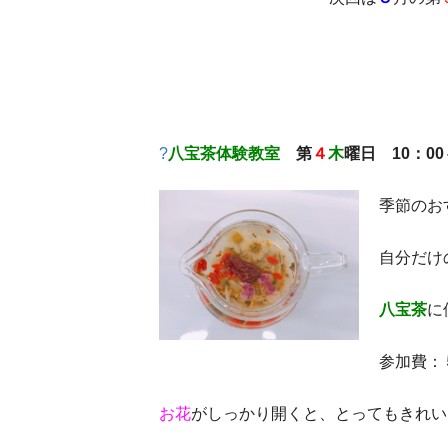
?
八宝茶体験教室
第
４
木
曜日 10：00
季節のお
自分だけ
八宝茶
に
参加費：
お花
がしっかり開くと、とってもきれい