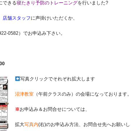
にできる
寝たきり予防のトレーニング
を行いました?
、
店舗スタッフ
に声掛けいただくか、
-922-0582）でお申込み下さい。
00
写真クリックでそれぞれ拡大します
沼津教室
（午前クラスのみ）の会場になっております
※
お申込み＆お問合せについては、
拡大
写真内
(右)のお申込み方法、お問合せ先へお願いし