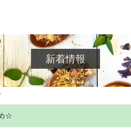
新着情報
☆
め☆