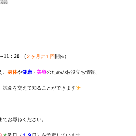
0～11：30
(
２ヶ月に１回
開催)
え、
身体
や
健康
・
美容
のためのお役立ち情報、
、試食を交えて知ることができます
までお尋ねください。
３
木
曜日（
１９
日）を予定しています。