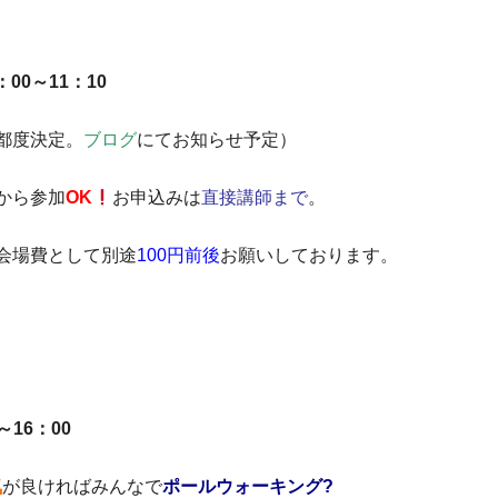
00～11：10
都度決定。
ブログ
にてお知らせ予定）
から参加
OK
お申込みは
直接講師まで
。
会場費として別途
100円前後
お願いしております。
～16：00
気
が良ければみんなで
ポールウォーキング?