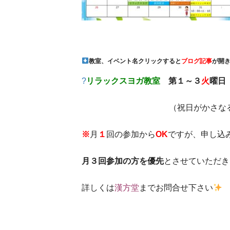
教室、イベント名クリックすると
ブログ記事
が開
?
リラックスヨガ教室
第１～３
火
曜日
（祝日がかさな
※
月
１
回の参加から
OK
ですが、申し込
月３回参加の方を優先
とさせていただき
詳しくは
漢方堂
までお問合せ下さい