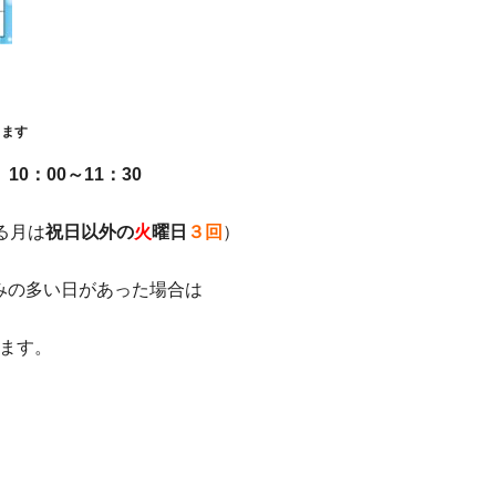
きます
10：00～11：30
る月は
祝日以外の
火
曜日
３回
）
みの多い日があった場合は
ます。