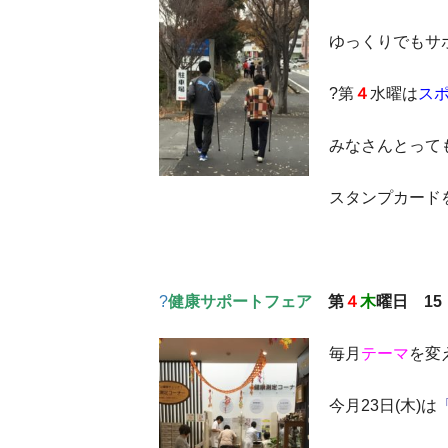
ゆっくりでもサ
?第
４
水曜は
ス
みなさんとって
スタンプカード
?
健康サポートフェア
第
４
木
曜日 15：
毎月
テーマ
を変
今月23日(木)は