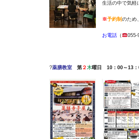
生活の中で気軽
※
予約制
のため
お電話
（
055
?
薬膳教室
第
２
木
曜日 10：00～13：