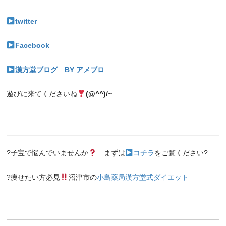
twitter
Facebook
漢方堂ブログ BY アメブロ
遊びに来てくださいね
(@^^)/~
?子宝で悩んでいませんか
まずは
コチラ
をご覧ください?
?痩せたい方必見
沼津市の
小島薬局漢方堂式ダイエット