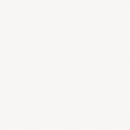
この機会をお見逃しなく?(*´ω`)ノ
※
処方箋
は
対象外
となります。
ポイント還元には、
その場で還元されレシートで確認できるも
の
や、
後日還元され明細書等で確認できるものがある
等、
決済手段によって還元方法や確認方法が異なること
があります。