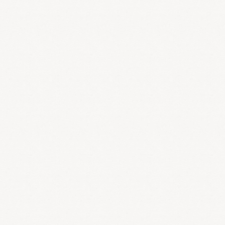
対象の
カード
でお支払い頂くと
５
％
が
還元
になります?
還元期間は
2020
年
6
月
30
日までです。
漢方堂
では、
会員カードのポイント付与
は
現金のみ
。
キャッシュレス決済
にするとポイントがつかない分、損と思いがち
ですが、
ポイントは
100円
につき
1
ポイント
と、
１
％の還元。
キャッシュレス決済
の方が、
期間限定
ですがとっても
お得