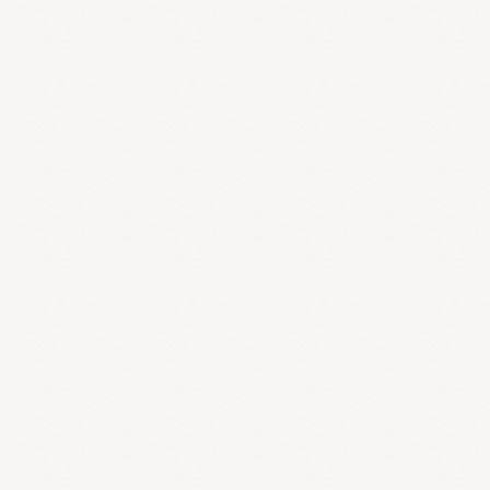
小島薬局・漢方堂
も
11
月
11
日より
キャッシュレス・消費者還元事業
の
対象店舗
となりました?