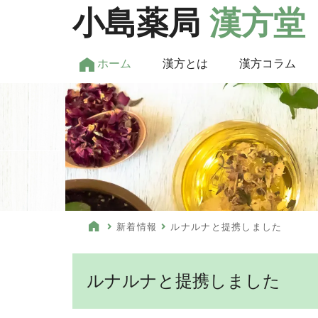
小島薬局
漢方堂
ホーム
漢方とは
漢方コラム
新着情報
ルナルナと提携しました
ルナルナと提携しました