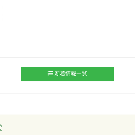
新着情報一覧
堂