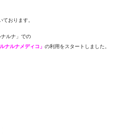
、
いております。
ナルナ」での
ルナルナメディコ」
の利用をスタートしました。