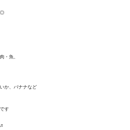
◎
肉・魚、
いか、バナナなど
です
♬