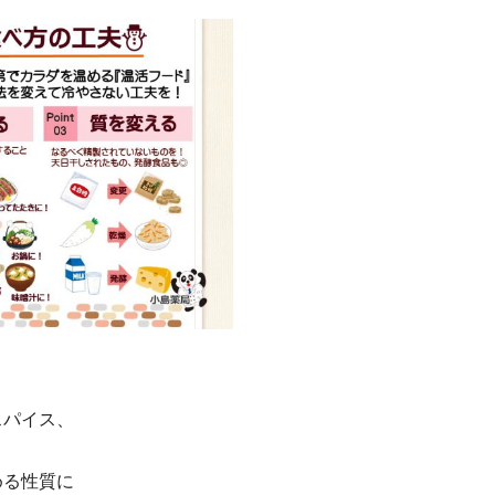
スパイス、
める性質に