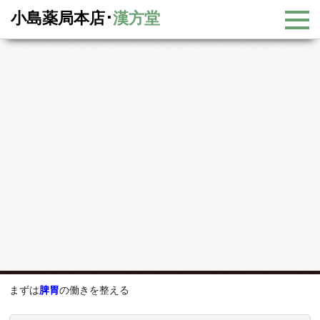
小島薬局本店･
漢方堂
新着情報
新着情報
身体の内側から皮膚のケアを
身体の内側から皮膚のケアを
2021年2月20日
『
皮膚
のケア
』
良い皮膚はいい食事から
まずは
脾胃
の働きを整える