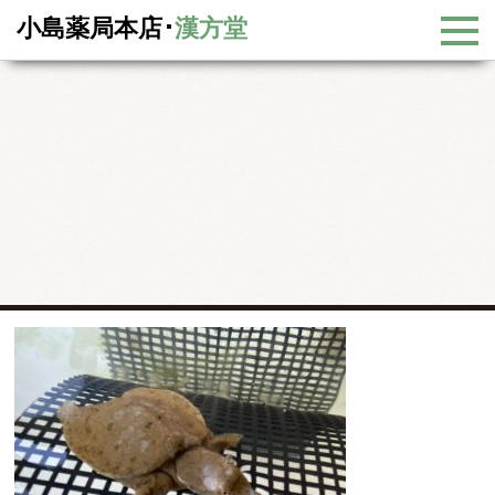
小島薬局本店･
漢方堂
新着情報
新着情報
鈴木先生の生薬紹介②鼈甲(べっこう)
鈴木先生の生薬紹介②鼈甲(べっこう)
2022年7月26日