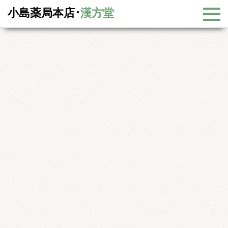
小島薬局本店･
漢方堂
国際中医師とは
漢方相談
国際中医師とは
国際中医師試験は、中国政府（衛生部、国家中医薬管理
局）が国際的に中医師（中国の漢方医師）を認定する試験
制度として始まりました。
中医学の国際化についてですが、中国が改革開放政策を行
うようになってから、海外から多くの人たちが中国に中医
学を学びに来るようになりました。このような人たちの中
には、十分に中医学の知識を持たないまま自国に帰り、中
医師の看板を掲げて診療を行い、治療効果が悪かったり副