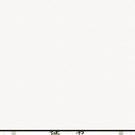
作用を起こすような事態がおきました。
このような事態を重く見た中国政府は、香港やシンガポー
ルの政府からの依頼を受けて当時数多く存在した自称中医
師の資格基準を作るため、中医師の資格認定試験を実施し
ました。
この試験は国際中医師試験として発展し、日本においても
1996年以降、毎年試験が実施されるようになりました。
私は1998年と比較的早い時期に試験に合格しております。
その後毎年試験が実施されておりますので、年々合格者が
増えてきております。
（国際中医師試験は2004年6月から国家中医薬管理局から
世界中医薬学会連合会に移管されています。）