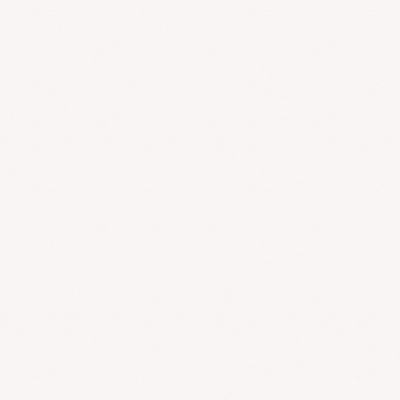
3.湿は下降しやすく、下部を侵しやすい
湿は水の流れのように下に向かう性質があります。そのため浮腫、
下痢、おりもの、膀胱炎などのように下部に現れることが多く見ら
れます。
4）暑
暑は夏の主気であります。暑邪は夏のみに見られます。暑
邪の特徴は以下の通りです。
1.暑は陽邪、炎熱の性質がある
暑は炎熱の性質があるため、高熱、面赤、大汗、口渇などの症状が
見られやすい。
2.暑は昇散の性質があり、気・津を消耗しやすい
暑を受けると汗が発散されます。汗とともに気と津液が消耗され、
口渇喜飲、息切れ、脱力感などの症状が見られます。酷くなると人