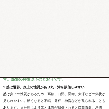
は口鼻から入り肺を侵します。咳喘、粘っこい痰などが良く見ら
れ、酷くなると血痰、喘息などが見られます。
3.湿を伴いやすい
夏は温度、湿度ともに高く、湿邪を伴うことも多く見られます。湿
邪を伴うと四肢のだるさ、お腹の張り、下痢などの症状が見られま
す。
6）熱（火）
熱は陽が盛んになると生じます。他の風・寒・湿・燥の邪
気が長期にわたり体内に鬱していると変化して熱となりま
す。熱邪の特徴以下のとおりです。
1.熱は陽邪、炎上の性質があり気・津を損傷しやすい
熱は炎上の性質があるため、高熱、口渇、面赤、大汗などの症状が
見られやすい。酷くなると不眠、発狂、神昏などが見られることも
あります。また熱により気と津液が損傷されると口乾喜飲、息切