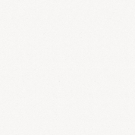
2）寒
寒は冬の主気であります。冬季以外でも雨に濡れたりクー
ラーに当たりすぎることにより寒邪を受けることがありま
す。寒邪の特徴は以下の通りです。
1. 寒は陰邪，陽気を損傷しやすい
寒が盛んになると陽気は衰え、体内の陰陽のバランスが崩れます。
寒邪が脾胃を侵すと腹痛、嘔吐、下痢などがおきます。心腎を侵す
と寒がり、頻尿、気力の低下などがおきます。
2. 寒は凝滞の性質がある
寒は気血を凝集して流れを悪くします。流れが悪くなると「不通則
痛」より様々な疼痛症状が出ます。
3. 寒は収引の性質がある
寒は経絡や筋肉を収引して筋肉の痙攣や痛みをおこします。関節を
収引すると屈伸不利や痛みをおこします。