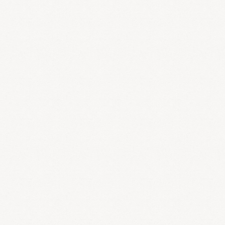
1）風
風は春の主気でありますが、四季を通じて見られます。風
邪の特徴は以下の通りです。
1.風は陽邪、性は開泄、上部を侵しやすい
風邪はよく動き、特性は昇発・外泄であります。頭痛、鼻水、咽喉
掻痒、涙など上部の症状があらわれやすいです。
2. 風は良くめぐり、よく変わる
風邪の症状は部位が遊走不定で、時に出たり時に消えたりします。
発病が急で症状の変化も早いです。
3. 風は百病の長である
風邪は六淫の中でも主要な発病因子であり、寒・湿・燥・熱などの
邪気は風邪と合わさり風寒・風湿・風燥・風熱となり人体を侵しま
す。風邪は外感病の先導者といえます。