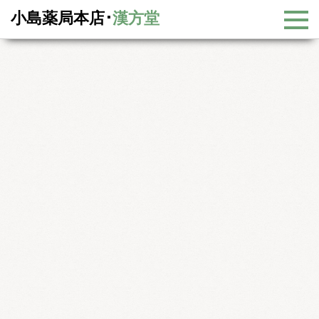
小島薬局本店･
漢方堂
病因について
－漢方基礎知識－
病因について
外因について
外因について
外因とは体外より入ってくる病邪を指しています。中国医学では細
菌やウイルスという概念はなく、長い臨床観察の経験から外からの
病因は季節との関係が深いと考えました。季節の変化により風・
寒・湿・暑・燥・熱という六つの邪気があり、六淫と呼ばれていま
す。