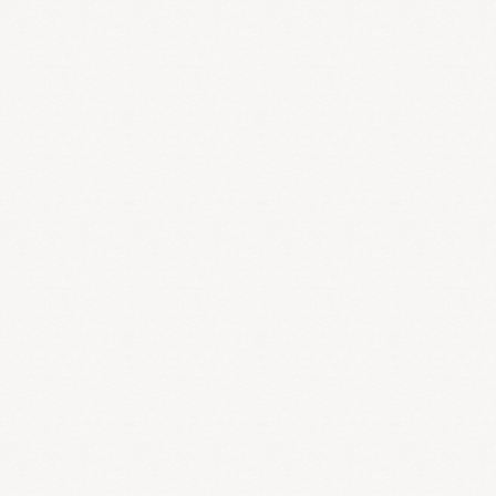
3）湿
湿は長夏の主気であります。日本では梅雨の時期にあた
り、湿の最も多い時期となります。湿邪の特徴は以下の通
りです。
1.湿は陰邪、気機を阻害しやすく脾胃の陽気を損傷しやすい
湿が臓腑経絡に滞ると気機を阻害して、お腹の張りや大便がすっき
りしないという症状が出ます。脾の陽気を損傷すると、食欲不振や
下痢軟便などの症状が出ます。
2.湿は重濁・粘滞の性質がある
湿を受けると頭や身体が重い、四肢がだるいという「重い」という
症状が出ます。濁とは排泄物や分泌物の汚れのことで、目やに、粘
液便、小便混濁、おりものの異常、湿疹の分泌物などがあります。
また粘滞の性質があり、湿の病気は粘っこく治りにくく繰り返し再
発することが多くあります。