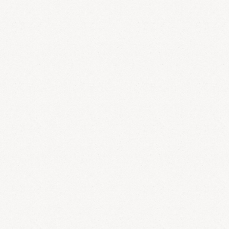
事不省、四肢の痙攣などが現れます。
3.湿を伴いやすい
夏は温度、湿度ともに高くを、湿邪伴うことも多く見られます。湿
邪を伴うと四肢のだるさ、お腹の張り、下痢などの症状が見られま
す。
5）燥
燥は秋の主気であります。燥邪は口鼻から入り肺衛から侵
します。燥邪の特徴は以下の通りです。
1.燥は乾燥性があり、津液を損傷しやすい
燥邪は人体の津液を最も消耗させやすく、口鼻の乾き、空咳、皮膚
の乾燥などの症状が見られます。
2.肺を損傷しやすい
肺は矯臓で、潤を喜び燥を嫌います。燥邪が人体を侵すときは多く