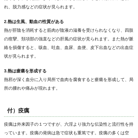
れ、脱力感などの症状が見られます。
2.熱は生風、動血の性質がある
熱が肝陰を消耗すると筋肉が陰液の滋養を受けられなくなり、四肢
の痙攣、頚項部の強直などの肝風の症状が見られます。また熱が脈
絡を損傷すると、咳血、吐血、血尿、血便、皮下出血などの出血症
状が見られます。
3.熱は瘡瘍を形成する
熱邪が深く血分に入り局所で血肉を腐食すると瘡瘍を形成して、局
所の腫れや痛みが現れます。
付）疫癘
疫癘は外来因子の１つですが、六淫より強力な伝染性と流行性を持
っています。疫癘の発病は急で症状も重篤です。疫癘の多くは空