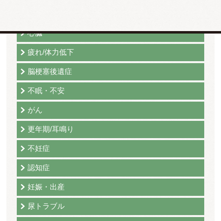
腎炎
心臓
疲れ/体力低下
脳梗塞後遺症
不眠・不安
がん
更年期/耳鳴り
不妊症
認知症
妊娠・出産
尿トラブル