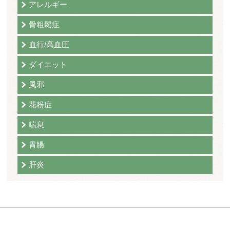
アレルギー
骨粗鬆症
血行/高血圧
ダイエット
風邪
花粉症
喘息
胃腸
肝炎