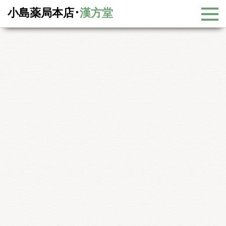
小島薬局本店･
漢方堂
漢方大辞典 －更年期/耳鳴り－
漢方大辞典一覧
更年期/耳鳴り
更年期障害
耳鳴り
めまい
カテゴリー
category