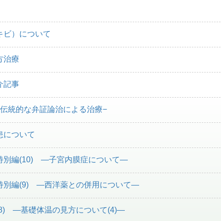
キビ）について
方治療
介記事
−伝統的な弁証論治による治療−
患について
別編(10) ―子宮内膜症について―
別編(9) ―西洋薬との併用について―
8) ―基礎体温の見方について(4)―