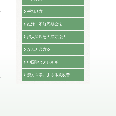
手相漢方
妊活・不妊周期療法
婦人科疾患の漢方療法
がんと漢方薬
中国学とアレルギー
漢方医学による体質改善