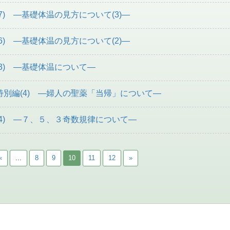
7) ―基礎体温の見方について(3)―
6) ―基礎体温の見方について(2)―
3) ―基礎体温について―
別編(4) ―婦人の聖薬「当帰」について―
4) ―７、５、３奇数規律について―
«
...
8
9
10
11
12
»